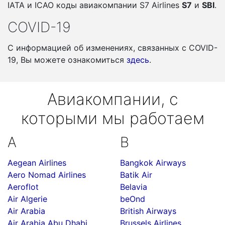
IATA и ICAO коды авиакомпании S7 Airlines
S7
и
SBI
.
COVID-19
С информацией об изменениях, связанных c COVID-
19, Вы можете ознакомиться
здесь
.
Авиакомпании, с
которыми мы работаем
A
B
Aegean Airlines
Bangkok Airways
Aero Nomad Airlines
Batik Air
Aeroflot
Belavia
Air Algerie
beOnd
Air Arabia
British Airways
Air Arabia Abu Dhabi
Brussels Airlines