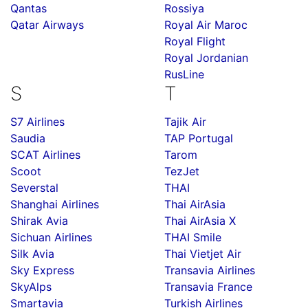
Qantas
Rossiya
Qatar Airways
Royal Air Maroc
Royal Flight
Royal Jordanian
RusLine
S
T
S7 Airlines
Tajik Air
Saudia
TAP Portugal
SCAT Airlines
Tarom
Scoot
TezJet
Severstal
THAI
Shanghai Airlines
Thai AirAsia
Shirak Avia
Thai AirAsia X
Sichuan Airlines
THAI Smile
Silk Avia
Thai Vietjet Air
Sky Express
Transavia Airlines
SkyAlps
Transavia France
Smartavia
Turkish Airlines