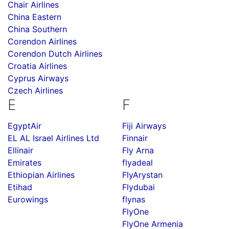
Chair Airlines
China Eastern
China Southern
Corendon Airlines
Corendon Dutch Airlines
Croatia Airlines
Cyprus Airways
Czech Airlines
E
F
EgyptAir
Fiji Airways
EL AL Israel Airlines Ltd
Finnair
Ellinair
Fly Arna
Emirates
flyadeal
Ethiopian Airlines
FlyArystan
Etihad
Flydubai
Eurowings
flynas
FlyOne
FlyOne Armenia