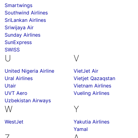
Smartwings
Southwind Airlines
SriLankan Airlines
Sriwijaya Air
Sunday Airlines
SunExpress
SWISS
U
V
United Nigeria Airline
VietJet Air
Ural Airlines
Vietjet Qazaqstan
Utair
Vietnam Airlines
UVT Aero
Vueling Airlines
Uzbekistan Airways
W
Y
WestJet
Yakutia Airlines
Yamal
Z
А