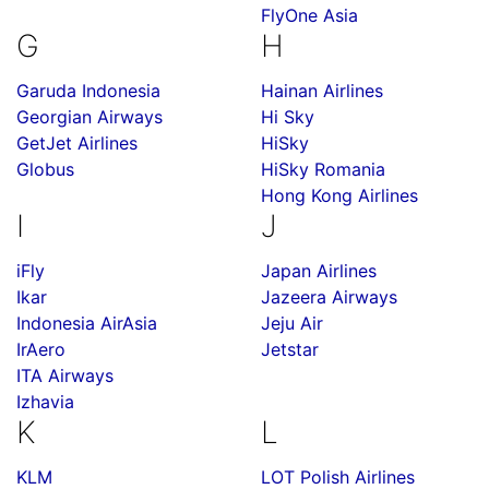
FlyOne Asia
G
H
Garuda Indonesia
Hainan Airlines
Georgian Airways
Hi Sky
GetJet Airlines
HiSky
Globus
HiSky Romania
Hong Kong Airlines
I
J
iFly
Japan Airlines
Ikar
Jazeera Airways
Indonesia AirAsia
Jeju Air
IrAero
Jetstar
ITA Airways
Izhavia
K
L
KLM
LOT Polish Airlines