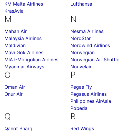
KM Malta Airlines
Lufthansa
KrasAvia
M
N
Mahan Air
Nesma Airlines
Malaysia Airlines
NordStar
Maldivian
Nordwind Airlines
Mavi Gök Airlines
Norwegian
MIAT-Mongolian Airlines
Norwegian Air Shuttle
Myanmar Airways
Nouvelair
O
P
Oman Air
Pegas Fly
Onur Air
Pegasus Airlines
Philippines AirAsia
Pobeda
Q
R
Qanot Sharq
Red Wings