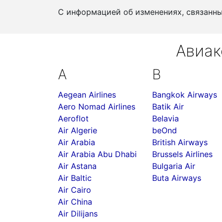
С информацией об изменениях, связанн
Авиак
A
B
Aegean Airlines
Bangkok Airways
Aero Nomad Airlines
Batik Air
Aeroflot
Belavia
Air Algerie
beOnd
Air Arabia
British Airways
Air Arabia Abu Dhabi
Brussels Airlines
Air Astana
Bulgaria Air
Air Baltic
Buta Airways
Air Cairo
Air China
Air Dilijans