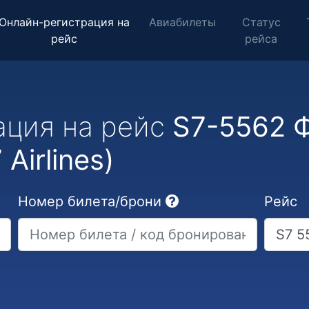
Онлайн-регистрация на
Авиабилеты
Статус
рейс
рейса
ация на рейс
S7-5562 Ф
Airlines)
Номер билета/брони
Рейс