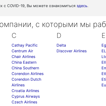
ых c COVID-19, Вы можете ознакомиться
здесь
.
омпании, с которыми мы ра
C
D
E
Cathay Pacific
Delta
Eg
Centrum Air
Discover Airlines
EL
Chair Airlines
Lt
China Eastern
Ell
China Southern
Em
Corendon Airlines
Et
Corendon Dutch
Et
Airlines
Eu
Croatia Airlines
Cyprus Airways
Czech Airlines