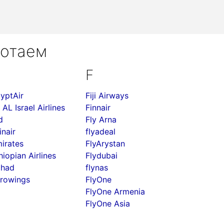
ботаем
F
yptAir
Fiji Airways
 AL Israel Airlines
Finnair
d
Fly Arna
inair
flyadeal
irates
FlyArystan
hiopian Airlines
Flydubai
ihad
flynas
rowings
FlyOne
FlyOne Armenia
FlyOne Asia