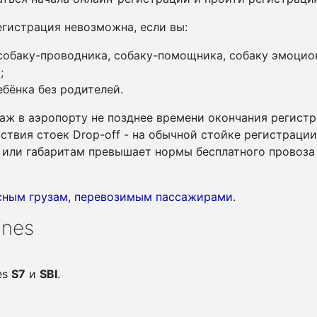
гистрация невозможна, если вы:
 собаку-проводника, собаку-помощника, собаку эмоцио
;
бёнка без родителей.
аж в аэропорту не позднее времени окончания регистр
утствия стоек Drop-off - на обычной стойке регистраци
су или габаритам превышает нормы бесплатного провоза
асным грузам, перевозимым пассажирами
.
ines
es
S7
и
SBI
.