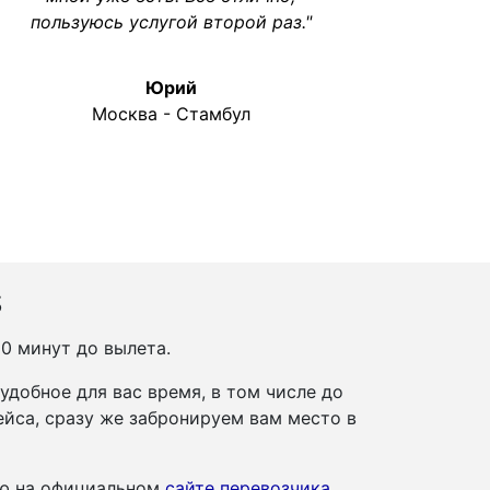
пользуюсь услугой второй раз."
Юрий
Москва - Стамбул
s
50 минут до вылета.
добное для вас время, в том числе до
йса, сразу же забронируем вам место в
ию на официальном
сайте перевозчика
.