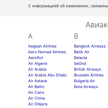
С информацией об изменениях, связанн
Авиак
A
B
Aegean Airlines
Bangkok Airways
Aero Nomad Airlines
Batik Air
Aeroflot
Belavia
Air Algerie
beOnd
Air Arabia
British Airways
Air Arabia Abu Dhabi
Brussels Airlines
Air Astana
Bulgaria Air
Air Baltic
Buta Airways
Air Cairo
Air China
Air Dilijans