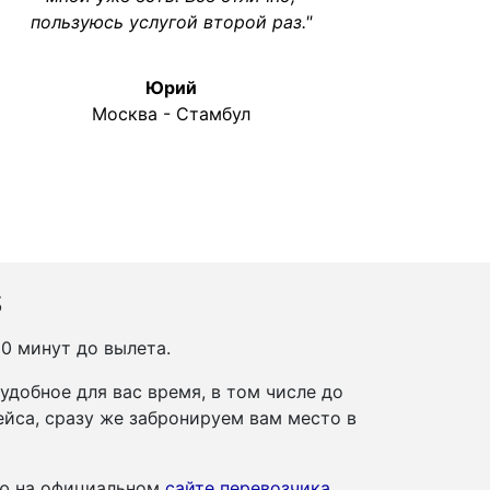
пользуюсь услугой второй раз."
Юрий
Москва - Стамбул
s
50 минут до вылета.
добное для вас время, в том числе до
йса, сразу же забронируем вам место в
ию на официальном
сайте перевозчика
.