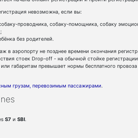
гистрация невозможна, если вы:
 собаку-проводника, собаку-помощника, собаку эмоцио
;
бёнка без родителей.
аж в аэропорту не позднее времени окончания регистр
утствия стоек Drop-off - на обычной стойке регистраци
су или габаритам превышает нормы бесплатного провоза
асным грузам, перевозимым пассажирами
.
ines
es
S7
и
SBI
.