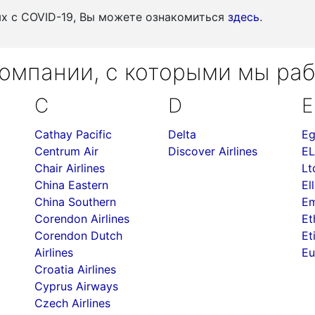
ых c COVID-19, Вы можете ознакомиться
здесь
.
омпании, с которыми мы ра
C
D
E
Cathay Pacific
Delta
Eg
Centrum Air
Discover Airlines
EL
Chair Airlines
Lt
China Eastern
Ell
China Southern
Em
Corendon Airlines
Et
Corendon Dutch
Et
Airlines
Eu
Croatia Airlines
Cyprus Airways
Czech Airlines