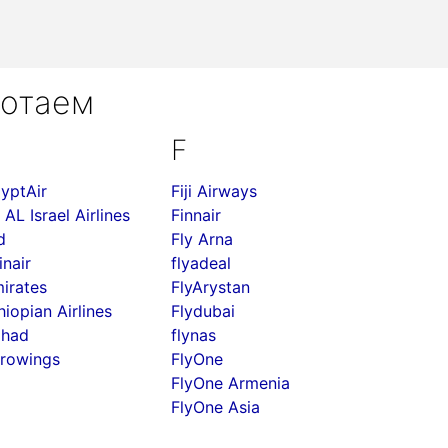
ботаем
F
yptAir
Fiji Airways
 AL Israel Airlines
Finnair
d
Fly Arna
inair
flyadeal
irates
FlyArystan
hiopian Airlines
Flydubai
ihad
flynas
rowings
FlyOne
FlyOne Armenia
FlyOne Asia