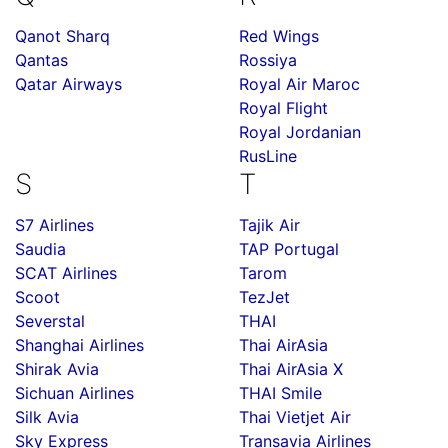
Qanot Sharq
Red Wings
Qantas
Rossiya
Qatar Airways
Royal Air Maroc
Royal Flight
Royal Jordanian
RusLine
S
T
S7 Airlines
Tajik Air
Saudia
TAP Portugal
SCAT Airlines
Tarom
Scoot
TezJet
Severstal
THAI
Shanghai Airlines
Thai AirAsia
Shirak Avia
Thai AirAsia X
Sichuan Airlines
THAI Smile
Silk Avia
Thai Vietjet Air
Sky Express
Transavia Airlines