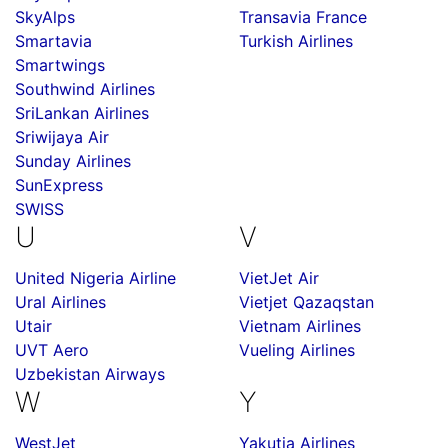
SkyAlps
Transavia France
Smartavia
Turkish Airlines
Smartwings
Southwind Airlines
SriLankan Airlines
Sriwijaya Air
Sunday Airlines
SunExpress
SWISS
U
V
United Nigeria Airline
VietJet Air
Ural Airlines
Vietjet Qazaqstan
Utair
Vietnam Airlines
UVT Aero
Vueling Airlines
Uzbekistan Airways
W
Y
WestJet
Yakutia Airlines