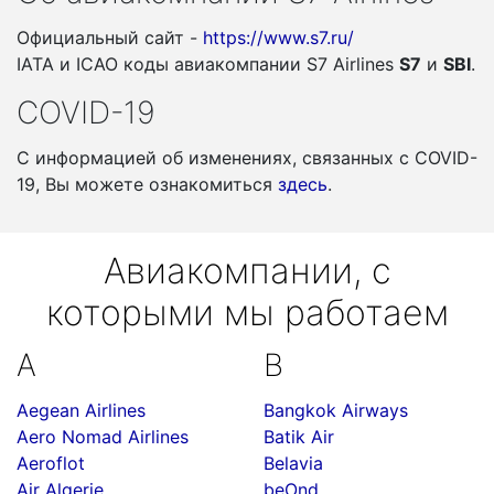
Официальный сайт -
https://www.s7.ru/
IATA и ICAO коды авиакомпании S7 Airlines
S7
и
SBI
.
COVID-19
С информацией об изменениях, связанных c COVID-
19, Вы можете ознакомиться
здесь
.
Авиакомпании, с
которыми мы работаем
A
B
Aegean Airlines
Bangkok Airways
Aero Nomad Airlines
Batik Air
Aeroflot
Belavia
Air Algerie
beOnd