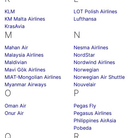
KLM
LOT Polish Airlines
KM Malta Airlines
Lufthansa
KrasAvia
M
N
Mahan Air
Nesma Airlines
Malaysia Airlines
NordStar
Maldivian
Nordwind Airlines
Mavi Gök Airlines
Norwegian
MIAT-Mongolian Airlines
Norwegian Air Shuttle
Myanmar Airways
Nouvelair
O
P
Oman Air
Pegas Fly
Onur Air
Pegasus Airlines
Philippines AirAsia
Pobeda
Q
R