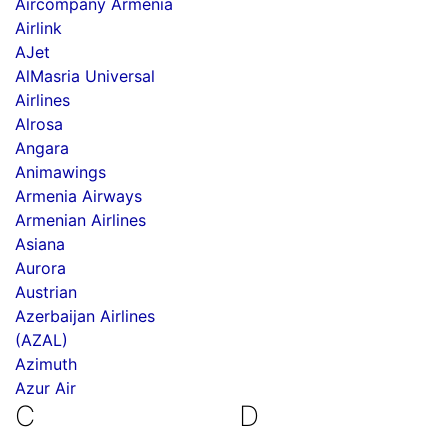
Aircompany Armenia
Airlink
AJet
AlMasria Universal
Airlines
Alrosa
Angara
Animawings
Armenia Airways
Armenian Airlines
Asiana
Aurora
Austrian
Azerbaijan Airlines
(AZAL)
Azimuth
Azur Air
C
D