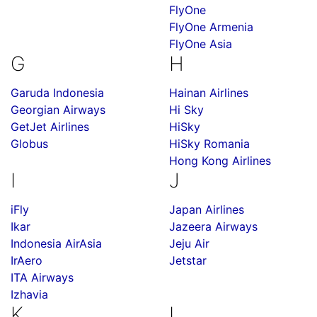
FlyOne
FlyOne Armenia
FlyOne Asia
G
H
Garuda Indonesia
Hainan Airlines
Georgian Airways
Hi Sky
GetJet Airlines
HiSky
Globus
HiSky Romania
Hong Kong Airlines
I
J
iFly
Japan Airlines
Ikar
Jazeera Airways
Indonesia AirAsia
Jeju Air
IrAero
Jetstar
ITA Airways
Izhavia
K
L