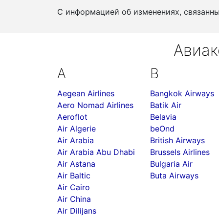
С информацией об изменениях, связанн
Авиак
A
B
Aegean Airlines
Bangkok Airways
Aero Nomad Airlines
Batik Air
Aeroflot
Belavia
Air Algerie
beOnd
Air Arabia
British Airways
Air Arabia Abu Dhabi
Brussels Airlines
Air Astana
Bulgaria Air
Air Baltic
Buta Airways
Air Cairo
Air China
Air Dilijans