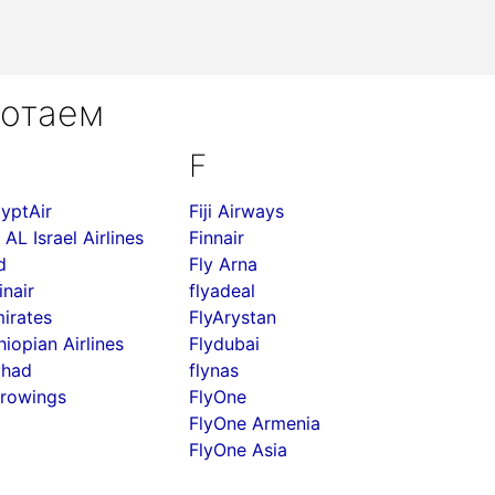
ботаем
F
yptAir
Fiji Airways
 AL Israel Airlines
Finnair
d
Fly Arna
inair
flyadeal
irates
FlyArystan
hiopian Airlines
Flydubai
ihad
flynas
rowings
FlyOne
FlyOne Armenia
FlyOne Asia