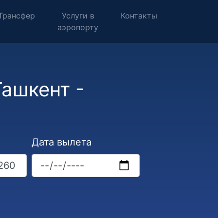
Трансфер
Услуги в
Контакты
аэропорту
ашкент -
Дата вылета