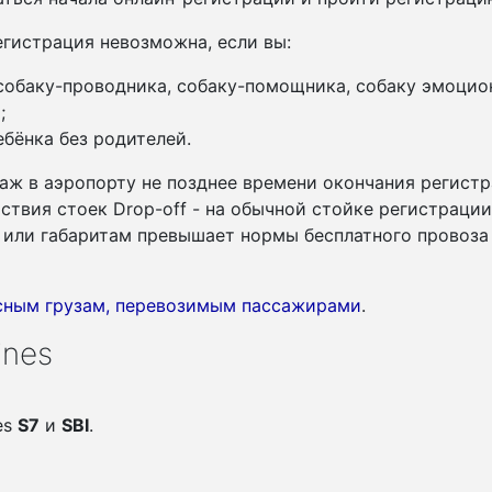
гистрация невозможна, если вы:
 собаку-проводника, собаку-помощника, собаку эмоцио
;
бёнка без родителей.
аж в аэропорту не позднее времени окончания регистр
утствия стоек Drop-off - на обычной стойке регистраци
су или габаритам превышает нормы бесплатного провоза
асным грузам, перевозимым пассажирами
.
ines
es
S7
и
SBI
.