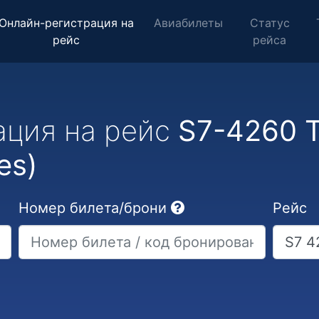
Онлайн-регистрация на
Авиабилеты
Статус
рейс
рейса
ация на рейс
S7-4260 Т
es)
Номер билета/брони
Рейс