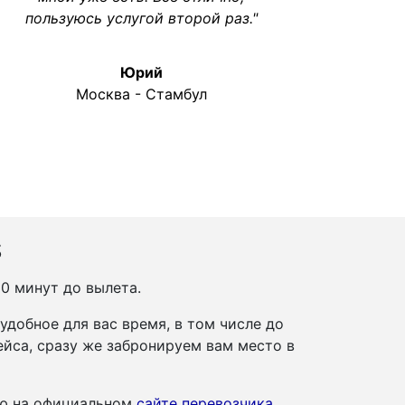
пользуюсь услугой второй раз."
Юрий
Москва - Стамбул
s
50 минут до вылета.
добное для вас время, в том числе до
йса, сразу же забронируем вам место в
ию на официальном
сайте перевозчика
.