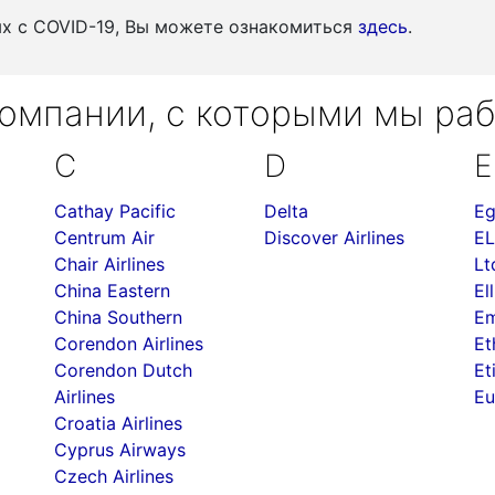
ых c COVID-19, Вы можете ознакомиться
здесь
.
омпании, с которыми мы ра
C
D
E
Cathay Pacific
Delta
Eg
Centrum Air
Discover Airlines
EL
Chair Airlines
Lt
China Eastern
Ell
China Southern
Em
Corendon Airlines
Et
Corendon Dutch
Et
Airlines
Eu
Croatia Airlines
Cyprus Airways
Czech Airlines