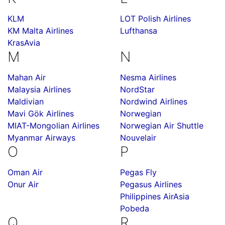
KLM
LOT Polish Airlines
KM Malta Airlines
Lufthansa
KrasAvia
M
N
Mahan Air
Nesma Airlines
Malaysia Airlines
NordStar
Maldivian
Nordwind Airlines
Mavi Gök Airlines
Norwegian
MIAT-Mongolian Airlines
Norwegian Air Shuttle
Myanmar Airways
Nouvelair
O
P
Oman Air
Pegas Fly
Onur Air
Pegasus Airlines
Philippines AirAsia
Pobeda
Q
R