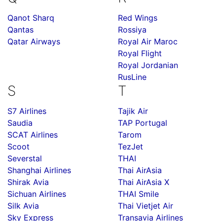
Qanot Sharq
Red Wings
Qantas
Rossiya
Qatar Airways
Royal Air Maroc
Royal Flight
Royal Jordanian
RusLine
S
T
S7 Airlines
Tajik Air
Saudia
TAP Portugal
SCAT Airlines
Tarom
Scoot
TezJet
Severstal
THAI
Shanghai Airlines
Thai AirAsia
Shirak Avia
Thai AirAsia X
Sichuan Airlines
THAI Smile
Silk Avia
Thai Vietjet Air
Sky Express
Transavia Airlines