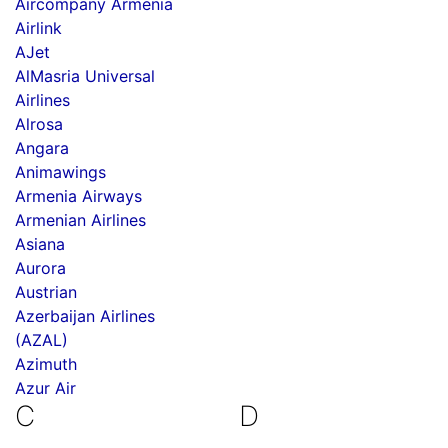
Aircompany Armenia
Airlink
AJet
AlMasria Universal
Airlines
Alrosa
Angara
Animawings
Armenia Airways
Armenian Airlines
Asiana
Aurora
Austrian
Azerbaijan Airlines
(AZAL)
Azimuth
Azur Air
C
D