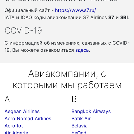
Официальный сайт -
https://www.s7.ru/
IATA и ICAO коды авиакомпании S7 Airlines
S7
и
SBI
.
COVID-19
С информацией об изменениях, связанных c COVID-
19, Вы можете ознакомиться
здесь
.
Авиакомпании, с
которыми мы работаем
A
B
Aegean Airlines
Bangkok Airways
Aero Nomad Airlines
Batik Air
Aeroflot
Belavia
Air Algerie
beOnd