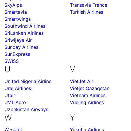
SkyAlps
Transavia France
Smartavia
Turkish Airlines
Smartwings
Southwind Airlines
SriLankan Airlines
Sriwijaya Air
Sunday Airlines
SunExpress
SWISS
U
V
United Nigeria Airline
VietJet Air
Ural Airlines
Vietjet Qazaqstan
Utair
Vietnam Airlines
UVT Aero
Vueling Airlines
Uzbekistan Airways
W
Y
WestJet
Yakutia Airlines