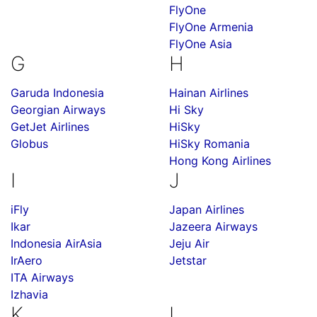
FlyOne
FlyOne Armenia
FlyOne Asia
G
H
Garuda Indonesia
Hainan Airlines
Georgian Airways
Hi Sky
GetJet Airlines
HiSky
Globus
HiSky Romania
Hong Kong Airlines
I
J
iFly
Japan Airlines
Ikar
Jazeera Airways
Indonesia AirAsia
Jeju Air
IrAero
Jetstar
ITA Airways
Izhavia
K
L