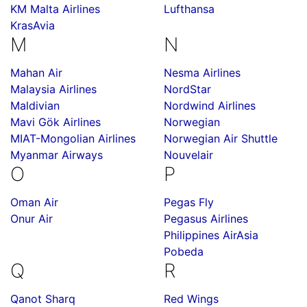
KM Malta Airlines
Lufthansa
KrasAvia
M
N
Mahan Air
Nesma Airlines
Malaysia Airlines
NordStar
Maldivian
Nordwind Airlines
Mavi Gök Airlines
Norwegian
MIAT-Mongolian Airlines
Norwegian Air Shuttle
Myanmar Airways
Nouvelair
O
P
Oman Air
Pegas Fly
Onur Air
Pegasus Airlines
Philippines AirAsia
Pobeda
Q
R
Qanot Sharq
Red Wings