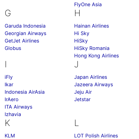
FlyOne Asia
G
H
Garuda Indonesia
Hainan Airlines
Georgian Airways
Hi Sky
GetJet Airlines
HiSky
Globus
HiSky Romania
Hong Kong Airlines
I
J
iFly
Japan Airlines
Ikar
Jazeera Airways
Indonesia AirAsia
Jeju Air
IrAero
Jetstar
ITA Airways
Izhavia
K
L
KLM
LOT Polish Airlines