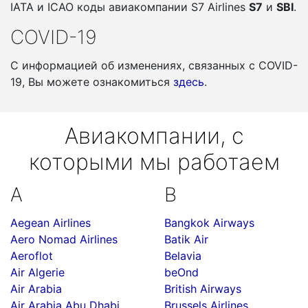
IATA и ICAO коды авиакомпании S7 Airlines
S7
и
SBI
.
COVID-19
С информацией об изменениях, связанных c COVID-
19, Вы можете ознакомиться
здесь
.
Авиакомпании, с
которыми мы работаем
A
B
Aegean Airlines
Bangkok Airways
Aero Nomad Airlines
Batik Air
Aeroflot
Belavia
Air Algerie
beOnd
Air Arabia
British Airways
Air Arabia Abu Dhabi
Brussels Airlines