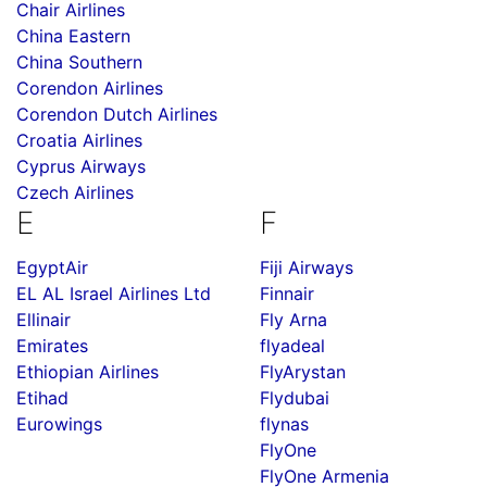
Chair Airlines
China Eastern
China Southern
Corendon Airlines
Corendon Dutch Airlines
Croatia Airlines
Cyprus Airways
Czech Airlines
E
F
EgyptAir
Fiji Airways
EL AL Israel Airlines Ltd
Finnair
Ellinair
Fly Arna
Emirates
flyadeal
Ethiopian Airlines
FlyArystan
Etihad
Flydubai
Eurowings
flynas
FlyOne
FlyOne Armenia