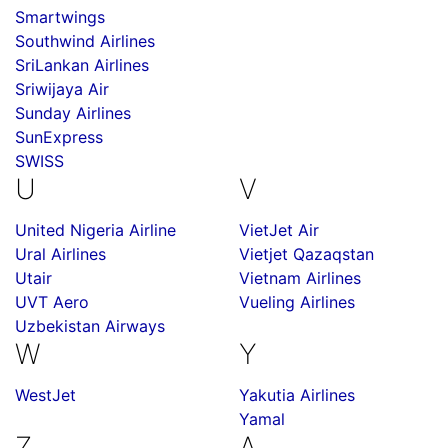
Smartwings
Southwind Airlines
SriLankan Airlines
Sriwijaya Air
Sunday Airlines
SunExpress
SWISS
U
V
United Nigeria Airline
VietJet Air
Ural Airlines
Vietjet Qazaqstan
Utair
Vietnam Airlines
UVT Aero
Vueling Airlines
Uzbekistan Airways
W
Y
WestJet
Yakutia Airlines
Yamal
Z
А