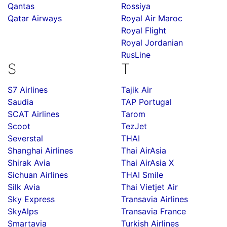
Qantas
Rossiya
Qatar Airways
Royal Air Maroc
Royal Flight
Royal Jordanian
RusLine
S
T
S7 Airlines
Tajik Air
Saudia
TAP Portugal
SCAT Airlines
Tarom
Scoot
TezJet
Severstal
THAI
Shanghai Airlines
Thai AirAsia
Shirak Avia
Thai AirAsia X
Sichuan Airlines
THAI Smile
Silk Avia
Thai Vietjet Air
Sky Express
Transavia Airlines
SkyAlps
Transavia France
Smartavia
Turkish Airlines