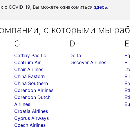
ых c COVID-19, Вы можете ознакомиться
здесь
.
омпании, с которыми мы ра
C
D
E
Cathay Pacific
Delta
Eg
Centrum Air
Discover Airlines
EL
Chair Airlines
Lt
China Eastern
Ell
China Southern
Em
Corendon Airlines
Et
Corendon Dutch
Et
Airlines
Eu
Croatia Airlines
Cyprus Airways
Czech Airlines