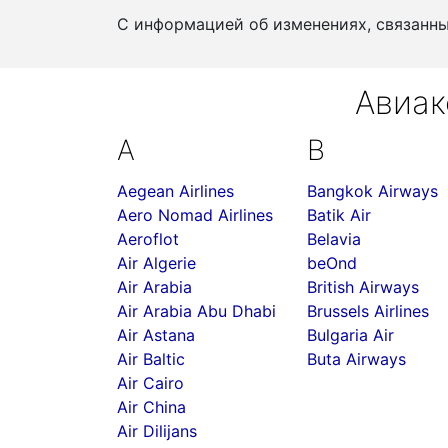
С информацией об изменениях, связанн
Авиак
A
B
Aegean Airlines
Bangkok Airways
Aero Nomad Airlines
Batik Air
Aeroflot
Belavia
Air Algerie
beOnd
Air Arabia
British Airways
Air Arabia Abu Dhabi
Brussels Airlines
Air Astana
Bulgaria Air
Air Baltic
Buta Airways
Air Cairo
Air China
Air Dilijans