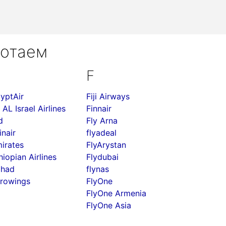
ботаем
F
yptAir
Fiji Airways
 AL Israel Airlines
Finnair
d
Fly Arna
inair
flyadeal
irates
FlyArystan
hiopian Airlines
Flydubai
ihad
flynas
rowings
FlyOne
FlyOne Armenia
FlyOne Asia