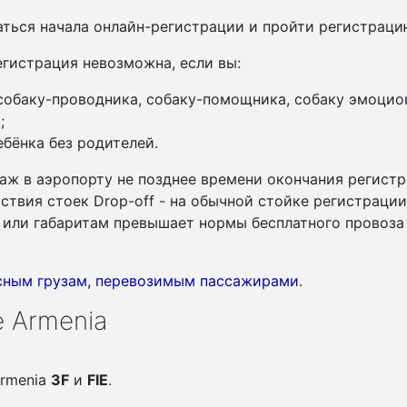
ться начала онлайн-регистрации и пройти регистрац
гистрация невозможна, если вы:
 собаку-проводника, собаку-помощника, собаку эмоцио
;
бёнка без родителей.
аж в аэропорту не позднее времени окончания регистр
утствия стоек Drop-off - на обычной стойке регистраци
су или габаритам превышает нормы бесплатного провоза
асным грузам, перевозимым пассажирами
.
 Armenia
Armenia
3F
и
FIE
.