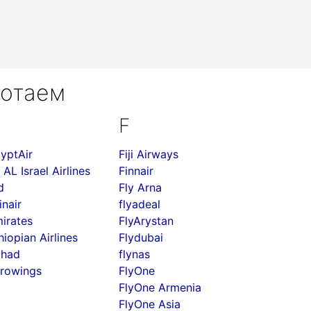
ботаем
F
yptAir
Fiji Airways
 AL Israel Airlines
Finnair
d
Fly Arna
inair
flyadeal
irates
FlyArystan
hiopian Airlines
Flydubai
ihad
flynas
rowings
FlyOne
FlyOne Armenia
FlyOne Asia