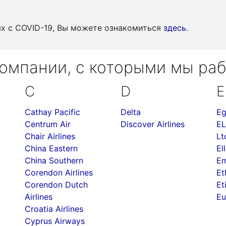
ых c COVID-19, Вы можете ознакомиться
здесь
.
омпании, с которыми мы ра
C
D
E
Cathay Pacific
Delta
Eg
Centrum Air
Discover Airlines
EL
Chair Airlines
Lt
China Eastern
Ell
China Southern
Em
Corendon Airlines
Et
Corendon Dutch
Et
Airlines
Eu
Croatia Airlines
Cyprus Airways