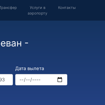
Трансфер
Услуги в
Контакты
аэропорту
еван -
Дата вылета