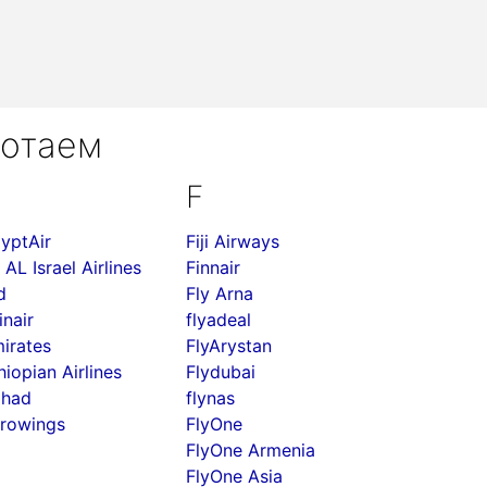
ботаем
F
yptAir
Fiji Airways
 AL Israel Airlines
Finnair
d
Fly Arna
inair
flyadeal
irates
FlyArystan
hiopian Airlines
Flydubai
ihad
flynas
rowings
FlyOne
FlyOne Armenia
FlyOne Asia