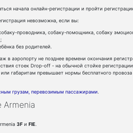
ться начала онлайн-регистрации и пройти регистрац
гистрация невозможна, если вы:
 собаку-проводника, собаку-помощника, собаку эмоцио
;
бёнка без родителей.
аж в аэропорту не позднее времени окончания регистр
утствия стоек Drop-off - на обычной стойке регистраци
су или габаритам превышает нормы бесплатного провоза
асным грузам, перевозимым пассажирами
.
 Armenia
Armenia
3F
и
FIE
.