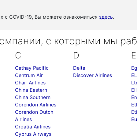
ых c COVID-19, Вы можете ознакомиться
здесь
.
омпании, с которыми мы ра
C
D
E
Cathay Pacific
Delta
Eg
Centrum Air
Discover Airlines
EL
Chair Airlines
Lt
China Eastern
Ell
China Southern
Em
Corendon Airlines
Et
Corendon Dutch
Et
Airlines
Eu
Croatia Airlines
Cyprus Airways