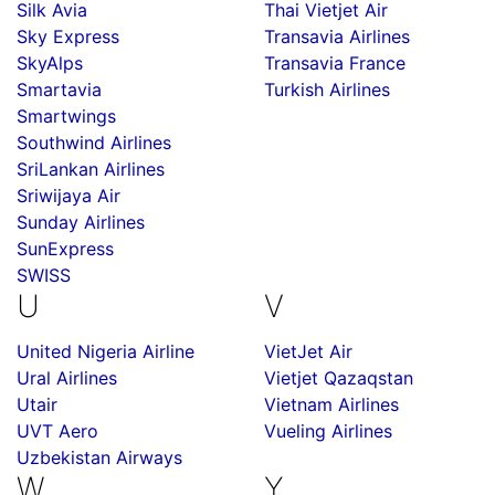
Silk Avia
Thai Vietjet Air
Sky Express
Transavia Airlines
SkyAlps
Transavia France
Smartavia
Turkish Airlines
Smartwings
Southwind Airlines
SriLankan Airlines
Sriwijaya Air
Sunday Airlines
SunExpress
SWISS
U
V
United Nigeria Airline
VietJet Air
Ural Airlines
Vietjet Qazaqstan
Utair
Vietnam Airlines
UVT Aero
Vueling Airlines
Uzbekistan Airways
W
Y