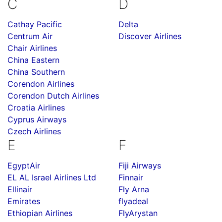
C
D
Cathay Pacific
Delta
Centrum Air
Discover Airlines
Chair Airlines
China Eastern
China Southern
Corendon Airlines
Corendon Dutch Airlines
Croatia Airlines
Cyprus Airways
Czech Airlines
E
F
EgyptAir
Fiji Airways
EL AL Israel Airlines Ltd
Finnair
Ellinair
Fly Arna
Emirates
flyadeal
Ethiopian Airlines
FlyArystan