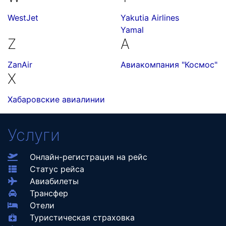
WestJet
Yakutia Airlines
Yamal
Z
А
ZanAir
Авиакомпания "Космос"
Х
Хабаровские авиалинии
Услуги
Онлайн-регистрация на рейс
Статус рейса
Авиабилеты
Трансфер
Отели
Туристическая страховка