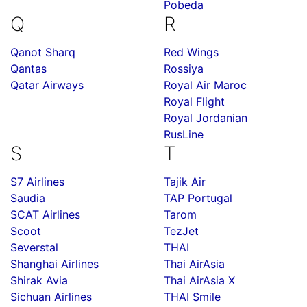
Pobeda
Q
R
Qanot Sharq
Red Wings
Qantas
Rossiya
Qatar Airways
Royal Air Maroc
Royal Flight
Royal Jordanian
RusLine
S
T
S7 Airlines
Tajik Air
Saudia
TAP Portugal
SCAT Airlines
Tarom
Scoot
TezJet
Severstal
THAI
Shanghai Airlines
Thai AirAsia
Shirak Avia
Thai AirAsia X
Sichuan Airlines
THAI Smile