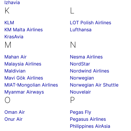
Izhavia
K
L
KLM
LOT Polish Airlines
KM Malta Airlines
Lufthansa
KrasAvia
M
N
Mahan Air
Nesma Airlines
Malaysia Airlines
NordStar
Maldivian
Nordwind Airlines
Mavi Gök Airlines
Norwegian
MIAT-Mongolian Airlines
Norwegian Air Shuttle
Myanmar Airways
Nouvelair
O
P
Oman Air
Pegas Fly
Onur Air
Pegasus Airlines
Philippines AirAsia