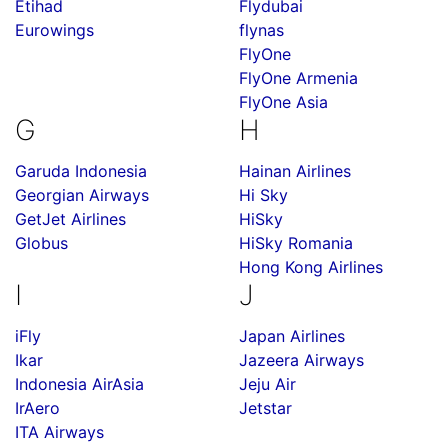
Etihad
Flydubai
Eurowings
flynas
FlyOne
FlyOne Armenia
FlyOne Asia
G
H
Garuda Indonesia
Hainan Airlines
Georgian Airways
Hi Sky
GetJet Airlines
HiSky
Globus
HiSky Romania
Hong Kong Airlines
I
J
iFly
Japan Airlines
Ikar
Jazeera Airways
Indonesia AirAsia
Jeju Air
IrAero
Jetstar
ITA Airways