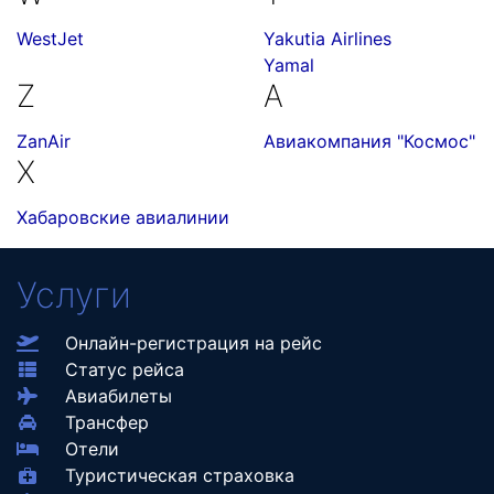
WestJet
Yakutia Airlines
Yamal
Z
А
ZanAir
Авиакомпания "Космос"
Х
Хабаровские авиалинии
Услуги
Онлайн-регистрация на рейс
Статус рейса
Авиабилеты
Трансфер
Отели
Туристическая страховка