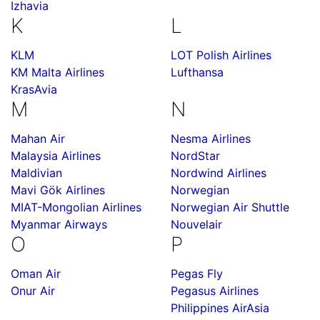
Izhavia
K
L
KLM
LOT Polish Airlines
KM Malta Airlines
Lufthansa
KrasAvia
M
N
Mahan Air
Nesma Airlines
Malaysia Airlines
NordStar
Maldivian
Nordwind Airlines
Mavi Gök Airlines
Norwegian
MIAT-Mongolian Airlines
Norwegian Air Shuttle
Myanmar Airways
Nouvelair
O
P
Oman Air
Pegas Fly
Onur Air
Pegasus Airlines
Philippines AirAsia