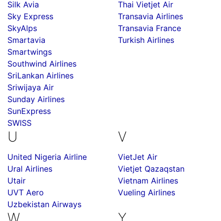
Silk Avia
Thai Vietjet Air
Sky Express
Transavia Airlines
SkyAlps
Transavia France
Smartavia
Turkish Airlines
Smartwings
Southwind Airlines
SriLankan Airlines
Sriwijaya Air
Sunday Airlines
SunExpress
SWISS
U
V
United Nigeria Airline
VietJet Air
Ural Airlines
Vietjet Qazaqstan
Utair
Vietnam Airlines
UVT Aero
Vueling Airlines
Uzbekistan Airways
W
Y