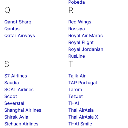
Pobeda
Q
R
Qanot Sharq
Red Wings
Qantas
Rossiya
Qatar Airways
Royal Air Maroc
Royal Flight
Royal Jordanian
RusLine
S
T
S7 Airlines
Tajik Air
Saudia
TAP Portugal
SCAT Airlines
Tarom
Scoot
TezJet
Severstal
THAI
Shanghai Airlines
Thai AirAsia
Shirak Avia
Thai AirAsia X
Sichuan Airlines
THAI Smile