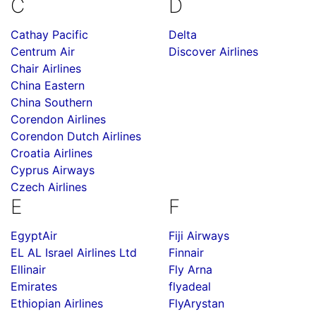
C
D
Cathay Pacific
Delta
Centrum Air
Discover Airlines
Chair Airlines
China Eastern
China Southern
Corendon Airlines
Corendon Dutch Airlines
Croatia Airlines
Cyprus Airways
Czech Airlines
E
F
EgyptAir
Fiji Airways
EL AL Israel Airlines Ltd
Finnair
Ellinair
Fly Arna
Emirates
flyadeal
Ethiopian Airlines
FlyArystan