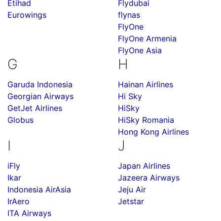
Etihad
Flydubai
Eurowings
flynas
FlyOne
FlyOne Armenia
FlyOne Asia
G
H
Garuda Indonesia
Hainan Airlines
Georgian Airways
Hi Sky
GetJet Airlines
HiSky
Globus
HiSky Romania
Hong Kong Airlines
I
J
iFly
Japan Airlines
Ikar
Jazeera Airways
Indonesia AirAsia
Jeju Air
IrAero
Jetstar
ITA Airways